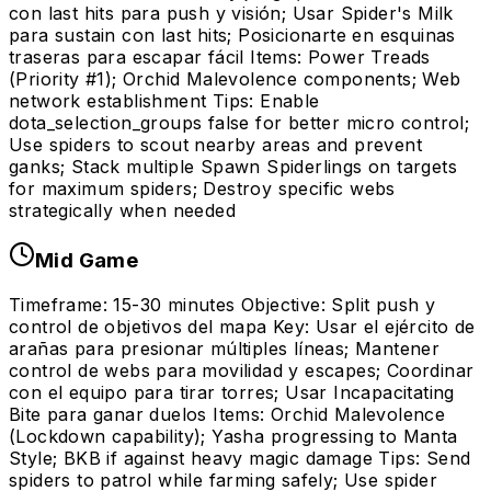
con last hits para push y visión; Usar Spider's Milk
para sustain con last hits; Posicionarte en esquinas
traseras para escapar fácil Items: Power Treads
(Priority #1); Orchid Malevolence components; Web
network establishment Tips: Enable
dota_selection_groups false for better micro control;
Use spiders to scout nearby areas and prevent
ganks; Stack multiple Spawn Spiderlings on targets
for maximum spiders; Destroy specific webs
strategically when needed
Mid Game
Timeframe: 15-30 minutes Objective: Split push y
control de objetivos del mapa Key: Usar el ejército de
arañas para presionar múltiples líneas; Mantener
control de webs para movilidad y escapes; Coordinar
con el equipo para tirar torres; Usar Incapacitating
Bite para ganar duelos Items: Orchid Malevolence
(Lockdown capability); Yasha progressing to Manta
Style; BKB if against heavy magic damage Tips: Send
spiders to patrol while farming safely; Use spider