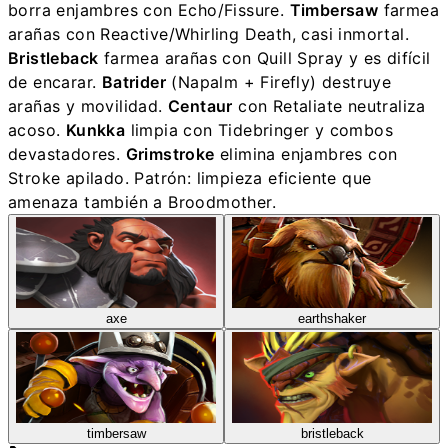
borra enjambres con Echo/Fissure.
Timbersaw
farmea
arañas con Reactive/Whirling Death, casi inmortal.
Bristleback
farmea arañas con Quill Spray y es difícil
de encarar.
Batrider
(Napalm + Firefly) destruye
arañas y movilidad.
Centaur
con Retaliate neutraliza
acoso.
Kunkka
limpia con Tidebringer y combos
devastadores.
Grimstroke
elimina enjambres con
Stroke apilado. Patrón: limpieza eficiente que
amenaza también a Broodmother.
axe
earthshaker
timbersaw
bristleback