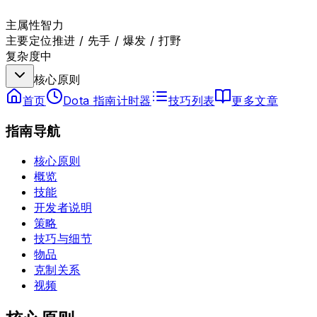
主属性
智力
主要定位
推进 / 先手 / 爆发 / 打野
复杂度
中
核心原则
首页
Dota 指南计时器
技巧列表
更多文章
指南导航
核心原则
概览
技能
开发者说明
策略
技巧与细节
物品
克制关系
视频