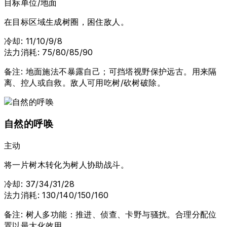
目标单位/地面
在目标区域生成树圈，困住敌人。
冷却
:
11/10/9/8
法力消耗
:
75/80/85/90
备注
:
地面施法不暴露自己；可挡塔视野保护远古。用来隔
离、控人或自救。敌人可用吃树/砍树破除。
自然的呼唤
主动
将一片树木转化为树人协助战斗。
冷却
:
37/34/31/28
法力消耗
:
130/140/150/160
备注
:
树人多功能：推进、侦查、卡野与骚扰。合理分配位
置以最大化效用。