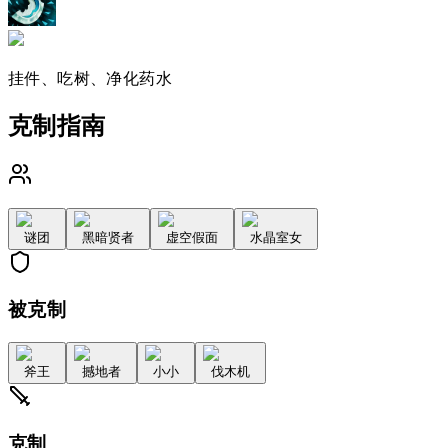
挂件、吃树、净化药水
克制指南
谜团
黑暗贤者
虚空假面
水晶室女
被克制
斧王
撼地者
小小
伐木机
克制