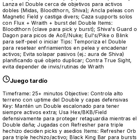
Lanza el Double cerca de objetivos para activos
dobles (Midas, Bloodthorn, Shiva); Ancla peleas con
Magnetic Field y castiga divers; Caza supports solos
con Flux + Wraith + burst del Double Items:
Bloodthorn (clave para pick y burst); Shiva's Guard o
Dagon para picos de AoE/Nuke; Eul's/Pike o Blink
para self-peel o iniciar Tips: Temporiza el Double
para resetear enfriamientos en pelea y encadenar
activos; Evita solapar pasivos (ej.: aura de Shiva)
planificando qué objeto duplicar; Contra True Sight,
evita depender de invis/rutinas de Wraith
Juego tardío
Timeframe: 25+ minutos Objective: Controla alto
terreno con uptime del Double y capas defensivas
Key: Mantén un Double escalonado para tener
siempre activos extra; Usa Hex/BKB/Field
defensivamente para proteger retaguardia mientras el
Double daña; Jugadas con Refresher para triple
hechizo deciden picks y asedios Items: Refresher Orb
para triple hechizo/activo; Black King Bar para bursts